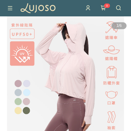
0
1
/
6