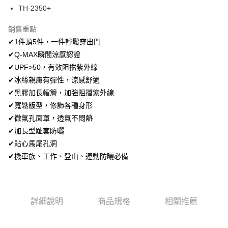
Apple Pay
TH-2350+
街口支付
銷售重點
✔1件頂5件，一件輕鬆穿出門
悠遊付
✔Q-MAX瞬間涼感認證
ATM付款
✔UPF>50，有效阻擋紫外線
✔冰絲親膚有彈性，涼感舒適
運送方式
✔黑膠加長帽簷，加強阻擋紫外線
全家取貨付款
✔寬鬆版型，修飾各種身形
每筆NT$80，滿NT$699(含以上)免運費
✔微氣孔面罩，透氣不悶熱
✔加長型趾套防曬
付款後全家取貨
✔貼心馬尾孔洞
每筆NT$80，滿NT$699(含以上)免運費
✔機車族、工作、登山、運動防曬必備
7-11取貨付款
每筆NT$80，滿NT$699(含以上)免運費
詳細說明
商品規格
相關推薦
付款後7-11取貨
每筆NT$80，滿NT$699(含以上)免運費