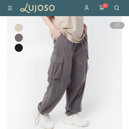
0
1
/
7