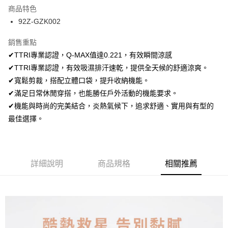
LINE Pay
商品特色
Apple Pay
92Z-GZK002
街口支付
銷售重點
✔TTRI專業認證，Q-MAX值達0.221，有效瞬間涼感
悠遊付
✔TTRI專業認證，有效吸濕排汗速乾，提供全天候的舒適涼爽。
ATM付款
✔寬鬆剪裁，搭配立體口袋，提升收納機能。
✔滿足日常休閒穿搭，也能勝任戶外活動的機能要求。
運送方式
✔機能與時尚的完美結合，炎熱氣候下，追求舒適、實用與有型的
全家取貨付款
最佳選擇。
每筆NT$80，滿NT$699(含以上)免運費
付款後全家取貨
每筆NT$80，滿NT$699(含以上)免運費
詳細說明
商品規格
相關推薦
7-11取貨付款
每筆NT$80，滿NT$699(含以上)免運費
付款後7-11取貨