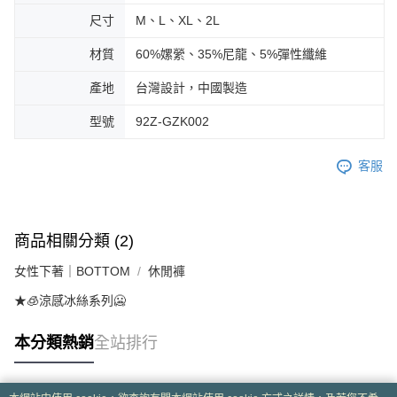
尺寸
M、L、XL、2L
材質
60%嫘縈、35%尼龍、5%彈性纖維
產地
台灣設計，中國製造
型號
92Z-GZK002
客服
商品相關分類 (2)
女性下著｜BOTTOM
休閒褲
★🧊涼感冰絲系列🥶
本分類熱銷
全站排行