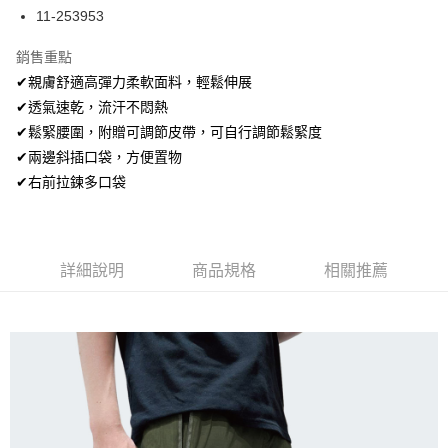
Apple Pay
11-253953
街口支付
銷售重點
✔親膚舒適高彈力柔軟面料，輕鬆伸展
悠遊付
✔透氣速乾，流汗不悶熱
ATM付款
✔鬆緊腰圍，附贈可調節皮帶，可自行調節鬆緊度
✔兩邊斜插口袋，方便置物
運送方式
✔右前拉鍊多口袋
全家取貨付款
每筆NT$80，滿NT$699(含以上)免運費
付款後全家取貨
詳細說明
商品規格
相關推薦
每筆NT$80，滿NT$699(含以上)免運費
7-11取貨付款
每筆NT$80，滿NT$699(含以上)免運費
付款後7-11取貨
每筆NT$80，滿NT$699(含以上)免運費