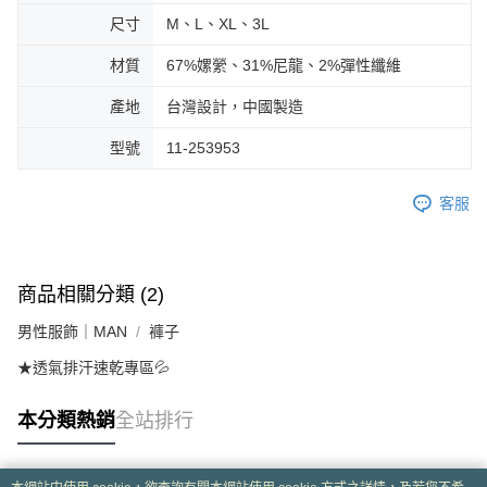
尺寸
M、L、XL、3L
材質
67%嫘縈、31%尼龍、2%彈性纖維
產地
台灣設計，中國製造
型號
11-253953
客服
商品相關分類 (2)
男性服飾｜MAN
褲子
★透氣排汗速乾專區💦
本分類熱銷
全站排行