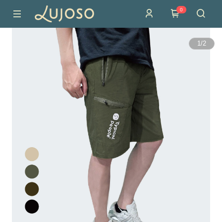
0
1
/
2