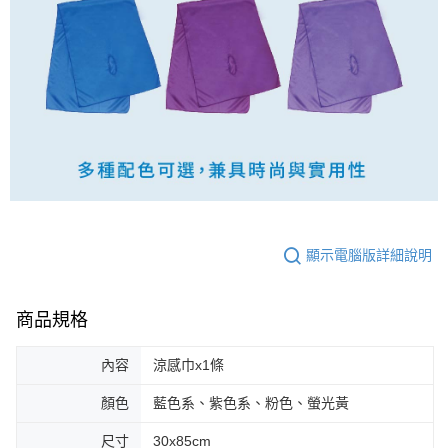
顯示電腦版詳細說明
商品規格
內容
涼感巾x1條
顏色
藍色系、紫色系、粉色、螢光黃
尺寸
30x85cm