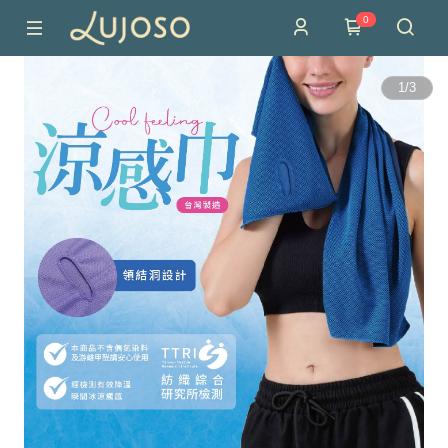
0
1
/
3