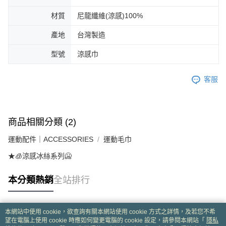
材質
尼龍纖維(涼感)100%
產地
台灣製造
型號
涼感巾
客服
商品相關分類 (2)
運動配件｜ACCESSORIES
運動毛巾
★🧊涼感冰絲系列🥶
本分類熱銷
全站排行
本網站中使用 cookie，欲查詢有關本網站使用 cookie 方式之詳情，及若您不希
熱門標籤
望在電腦上使用 cookie 時應如何變更電腦的 cookie 設定，請參閱本網站「
隱私