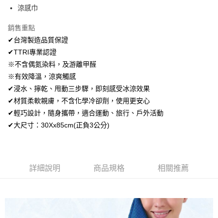
Apple Pay
涼感巾
街口支付
銷售重點
✔台灣製造品質保證
悠遊付
✔TTRI專業認證
ATM付款
※不含偶氮染料，及游離甲醛
※有效降溫，涼爽觸感
運送方式
✔浸水、擰乾、甩動三步驟，即刻感受冰涼效果
全家取貨付款
✔材質柔軟親膚，不含化學冷卻劑，使用更安心
每筆NT$80，滿NT$699(含以上)免運費
✔輕巧設計，隨身攜帶，適合運動、旅行、戶外活動
✔大尺寸：30Xx85cm(正負3公分)
付款後全家取貨
每筆NT$80，滿NT$699(含以上)免運費
7-11取貨付款
詳細說明
商品規格
相關推薦
每筆NT$80，滿NT$699(含以上)免運費
付款後7-11取貨
每筆NT$80，滿NT$699(含以上)免運費