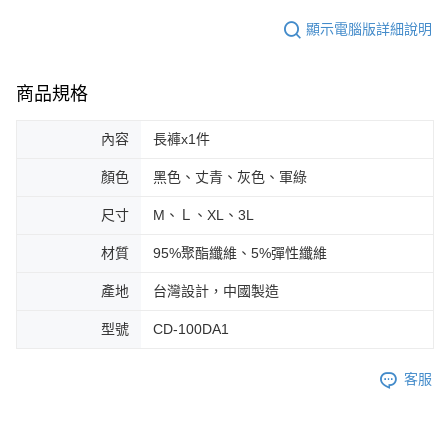
顯示電腦版詳細說明
商品規格
內容
長褲x1件
顏色
黑色、丈青、灰色、軍綠
尺寸
M、Ｌ、XL、3L
材質
95%聚酯纖維、5%彈性纖維
產地
台灣設計，中國製造
型號
CD-100DA1
客服