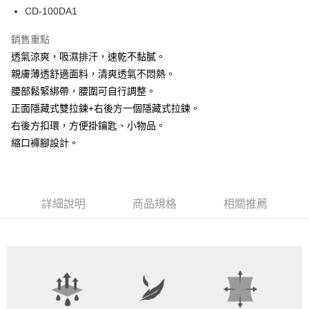
Apple Pay
CD-100DA1
街口支付
銷售重點
透氣涼爽，吸濕排汗，速乾不黏膩。
悠遊付
親膚薄透舒適面料，清爽透氣不悶熱。
ATM付款
腰部鬆緊綁帶，腰圍可自行調整。
正面隱藏式雙拉鍊+右後方一個隱藏式拉鍊。
運送方式
右後方扣環，方便掛鑰匙、小物品。
全家取貨付款
縮口褲腳設計。
每筆NT$80，滿NT$699(含以上)免運費
付款後全家取貨
每筆NT$80，滿NT$699(含以上)免運費
詳細說明
商品規格
相關推薦
7-11取貨付款
每筆NT$80，滿NT$699(含以上)免運費
付款後7-11取貨
每筆NT$80，滿NT$699(含以上)免運費