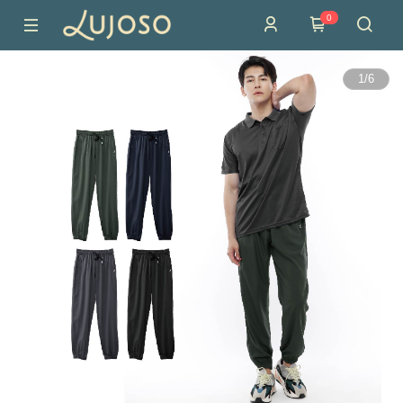
0
1
/
6