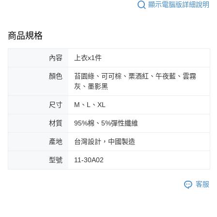
顯示電腦版詳細說明
商品規格
內容
上衣x1件
顏色
苔園綠、可可棕、栗酒紅、午夜藍、雲霧
灰、墨影黑
尺寸
M、L、XL
材質
95%棉、5%彈性纖維
產地
台灣設計，中國製造
型號
11-30A02
客服