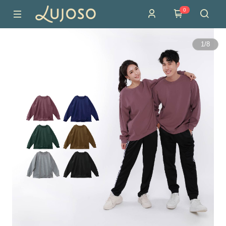
0
1
/
8