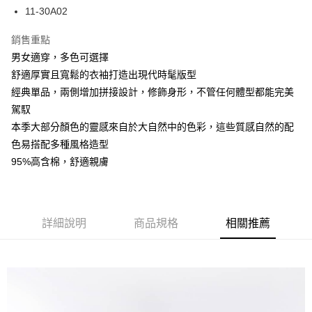
Apple Pay
11-30A02
街口支付
銷售重點
男女適穿，多色可選擇
悠遊付
舒適厚實且寬鬆的衣袖打造出現代時髦版型
ATM付款
經典單品，兩側增加拼接設計，修飾身形，不管任何體型都能完美
駕馭
運送方式
本季大部分顏色的靈感來自於大自然中的色彩，這些質感自然的配
全家取貨付款
色易搭配多種風格造型
每筆NT$80，滿NT$699(含以上)免運費
95%高含棉，舒適親膚
付款後全家取貨
每筆NT$80，滿NT$699(含以上)免運費
詳細說明
商品規格
相關推薦
7-11取貨付款
每筆NT$80，滿NT$699(含以上)免運費
付款後7-11取貨
每筆NT$80，滿NT$699(含以上)免運費