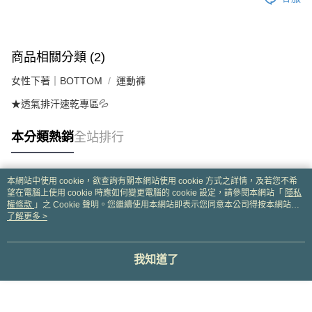
商品相關分類 (2)
女性下著｜BOTTOM
運動褲
★透氣排汗速乾專區💦
本分類熱銷
全站排行
本網站中使用 cookie，欲查詢有關本網站使用 cookie 方式之詳情，及若您不希
熱門標籤
望在電腦上使用 cookie 時應如何變更電腦的 cookie 設定，請參閱本網站「
隱私
權條款
」之 Cookie 聲明。您繼續使用本網站即表示您同意本公司得按本網站使
用條款之 Cookie 聲明使用 cookie。
了解更多 >
我知道了