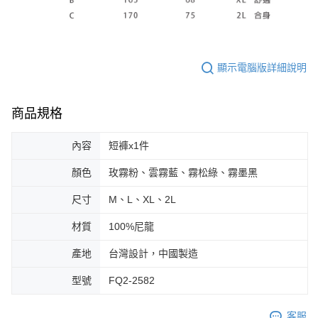
顯示電腦版詳細說明
商品規格
內容
短褲x1件
顏色
玫霧粉、雲霧藍、霧松綠、霧墨黑
尺寸
M、L、XL、2L
材質
100%尼龍
產地
台灣設計，中國製造
型號
FQ2-2582
客服