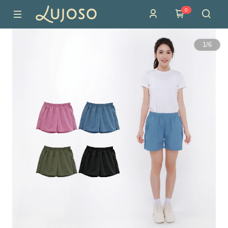
0
1
/
6