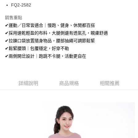
Apple Pay
FQ2-2582
街口支付
銷售重點
✔運動／日常皆適合｜慢跑、健身、休閒都百搭
悠遊付
✔採用速乾輕盈的布料，大腿側邊有透氣孔，親膚舒適
ATM付款
✔拉鍊口袋放置隨身物品，腰部抽繩可調節鬆緊
✔鬆緊腰頭｜包覆穩定，好穿不勒
運送方式
✔兩側開岔設計｜跑跳不卡腿，活動更自在
全家取貨付款
每筆NT$80，滿NT$699(含以上)免運費
付款後全家取貨
詳細說明
商品規格
相關推薦
每筆NT$80，滿NT$699(含以上)免運費
7-11取貨付款
每筆NT$80，滿NT$699(含以上)免運費
付款後7-11取貨
每筆NT$80，滿NT$699(含以上)免運費