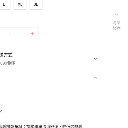
L
XL
3L
清除
紀錄
送方式
699免運
次付款
付款
04
ool 冰感機能布料：接觸肌膚清涼舒適，降低悶熱感