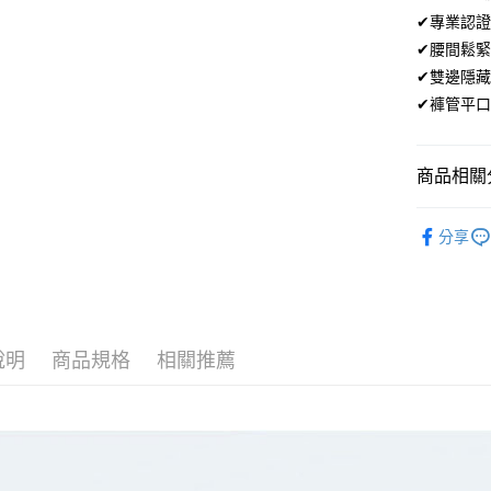
街口支付
✔專業認證
✔腰間鬆
悠遊付
✔雙邊隱
ATM付款
✔褲管平
運送方式
商品相關分
全家取貨
男性服飾｜
每筆NT$8
分享
★🧊涼感
付款後全
每筆NT$8
7-11取貨
說明
商品規格
相關推薦
每筆NT$8
付款後7-1
每筆NT$8
新竹物流/