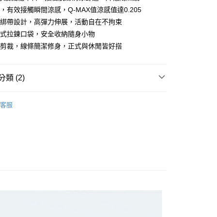
，有效接觸瞬間涼感，Q-MAX值涼感值達0.205
緊綁帶設計，高彈力伸展，活動自在不拘束
藏式拉鍊口袋，安全收納隨身小物
口剪裁，線條簡潔修身，正式與休閒皆好搭
類 (2)
付款
MAN
褲子
0，滿NT$699(含以上)免運費
客服
冰絲系列🥶
家取貨
0，滿NT$699(含以上)免運費
付款
0，滿NT$699(含以上)免運費
1取貨
0，滿NT$699(含以上)免運費
郵局