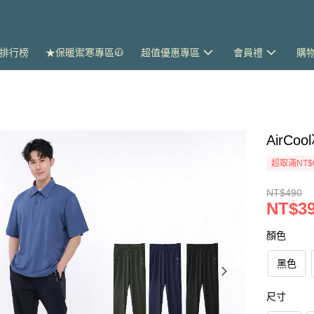
排行榜
★保暖禦寒專區🧥
超值優惠專區
會員禮
購
AirC
超取滿NT$
NT$490
NT$3
顏色
黑色
尺寸