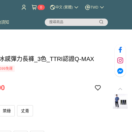
0
中文 (繁體)
TWD
物須知
ool冰感彈力長褲_3色_TTRI認證Q-MAX
699免運
90
茶綠
丈青