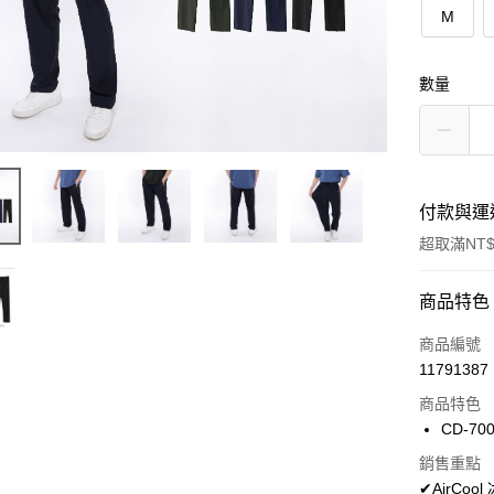
M
數量
付款與運
超取滿NT$
付款方式
商品特色
信用卡一
商品編號
11791387
超商取貨
商品特色
LINE Pay
CD-70
Apple Pay
銷售重點
✔AirC