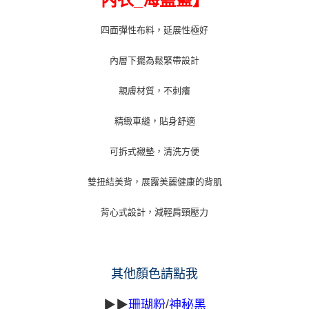
每筆NT$80，滿NT$699(含以上)免運費
新竹物流/郵局
四面彈性布料，延展性極好
每筆NT$100，滿NT$899(含以上)免運費
內層下擺為鬆緊帶設計
親膚材質，不刺癢
精緻車縫，貼身舒適
可拆式襯墊，清洗方便
雙扭結美背，展露美麗健康的背肌
背心式設計，減輕肩頸壓力
其他顏色請點我
/
▶▶
珊瑚粉
神秘黑