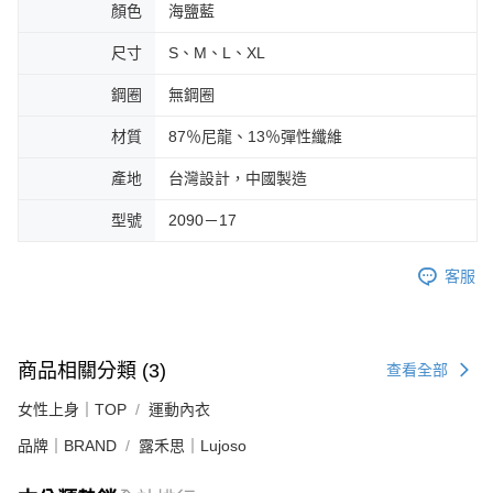
顏色
海鹽藍
尺寸
S、M、L、XL
鋼圈
無鋼圈
材質
87％尼龍、13％彈性纖維
產地
台灣設計，中國製造
型號
2090－17
客服
商品相關分類 (3)
查看全部
女性上身｜TOP
運動內衣
品牌｜BRAND
露禾思｜Lujoso