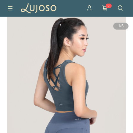
0
1
/
6