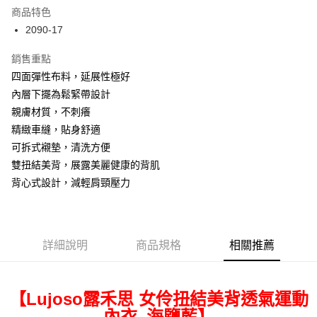
LINE Pay
商品特色
Apple Pay
2090-17
街口支付
銷售重點
四面彈性布料，延展性極好
悠遊付
內層下擺為鬆緊帶設計
ATM付款
親膚材質，不刺癢
精緻車縫，貼身舒適
運送方式
可拆式襯墊，清洗方便
全家取貨付款
雙扭結美背，展露美麗健康的背肌
每筆NT$80，滿NT$699(含以上)免運費
背心式設計，減輕肩頸壓力
付款後全家取貨
每筆NT$80，滿NT$699(含以上)免運費
詳細說明
商品規格
相關推薦
7-11取貨付款
每筆NT$80，滿NT$699(含以上)免運費
【Lujoso露禾思 女伶扭結美背透氣運動
付款後7-11取貨
內衣_海鹽藍】