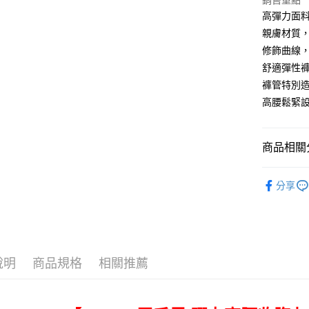
Apple Pay
銷售重點
高彈力面
街口支付
親膚材質
修飾曲線
悠遊付
舒適彈性
ATM付款
褲管特別
高腰鬆緊
運送方式
全家取貨
商品相關分
每筆NT$8
女性下著｜
分享
付款後全
品牌｜BRA
每筆NT$8
★SALE
7-11取貨
每筆NT$8
說明
商品規格
相關推薦
付款後7-1
每筆NT$8