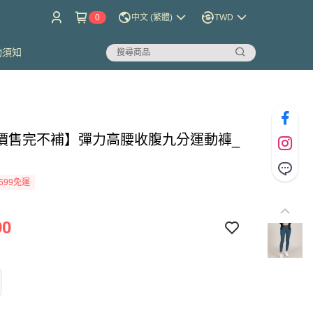
0
中文 (繁體)
TWD
物須知
價售完不補】彈力高腰收腹九分運動褲_
699免運
90