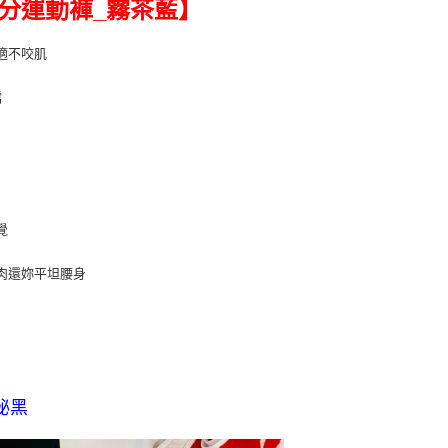
九分運動褲_霧茶藍】
郵局
00，滿NT$899(含以上)免運費
適不咬肌
檔
覺
肉還妳平坦腰身
秘黑