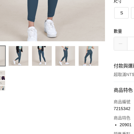
尺寸
S
數量
付款與運
超取滿NT$
付款方式
商品特色
信用卡一
商品編號
7215342
超商取貨
商品特色
LINE Pay
20901