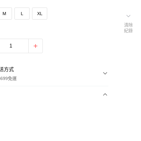
M
L
XL
清除
紀錄
送方式
699免運
次付款
付款