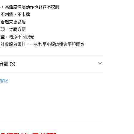
料，高難度伸展動作也舒適不咬肌
，不刺癢，不卡檔
，看起來更顯瘦
褲頭，穿脫方便
造型，增添不同視覺
設計收腹效果佳，一抹秒平小腹肉還妳平坦腰身
付款
類 (3)
0，滿NT$699(含以上)免運費
BOTTOM
瑜珈褲
客服
家取貨
ND
露禾思｜Lujoso
0，滿NT$699(含以上)免運費
｜限定優惠
出清瑜珈｜任2件95折
付款
0，滿NT$699(含以上)免運費
1取貨
0，滿NT$699(含以上)免運費