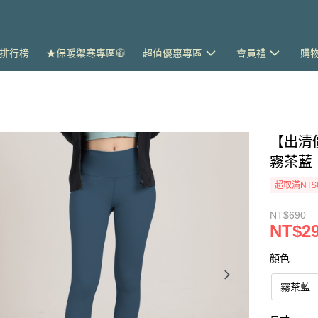
排行榜
★保暖禦寒專區🧥
超值優惠專區
會員禮
購
【出清
霧茶藍
超取滿NT$
NT$690
NT$2
顏色
霧茶藍