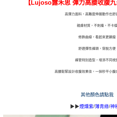
【Lujoso露禾思 彈力高腰收腹
新竹物流/
每筆NT$1
高彈力面料，高難度伸展動作也舒
親膚材質，不刺癢，不卡
修飾曲線，看起來更顯瘦
舒適彈性褲頭，穿脫方便
褲管特別造型，增添不同視
高腰鬆緊設計收腹效果佳，一抹秒平小腹
其他顏色請點我
/
/
▶▶
煙燻紫
薄青綠
神