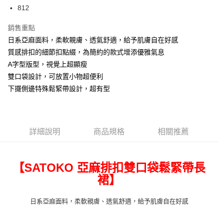
Apple Pay
812
街口支付
銷售重點
日系亞麻面料，柔軟親膚、透氣舒適，給予肌膚自在好感
悠遊付
質感排扣的細節扣點綴，為簡約的款式增添優雅氣息
ATM付款
A字型版型，視覺上超顯瘦
雙口袋設計，可放置小物超便利
運送方式
下擺側邊特殊鬆緊帶設計，超有型
全家取貨付款
每筆NT$80，滿NT$699(含以上)免運費
付款後全家取貨
詳細說明
商品規格
相關推薦
每筆NT$80，滿NT$699(含以上)免運費
7-11取貨付款
【SATOKO 亞麻排扣雙口袋鬆緊帶長
每筆NT$80，滿NT$699(含以上)免運費
裙】
付款後7-11取貨
日系亞麻面料，柔軟親膚、透氣舒適，給予肌膚自在好感
每筆NT$80，滿NT$699(含以上)免運費