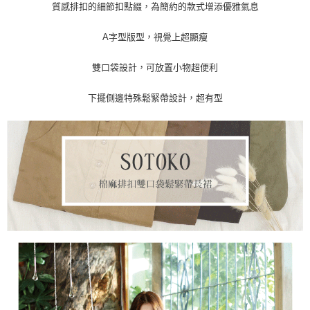
質感排扣的細節扣點綴，為簡約的款式增添優雅氣息
新竹物流/郵局
每筆NT$100，滿NT$899(含以上)免運費
A字型版型，視覺上超顯瘦
雙口袋設計，可放置小物超便利
下擺側邊特殊鬆緊帶設計，超有型