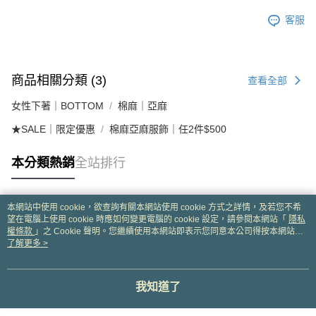
客服
商品相關分類 (3)
查看全部
女性下著｜BOTTOM
棉麻｜亞麻
★SALE｜限定優惠
棉麻亞麻服飾｜任2件$500
本分類熱銷
全站排行
本網站中使用 cookie，欲查詢有關本網站使用 cookie 方式之詳情，及若您不希
熱門標籤
望在電腦上使用 cookie 時應如何變更電腦的 cookie 設定，請參閱本網站「
隱私
權條款
」之 Cookie 聲明。您繼續使用本網站即表示您同意本公司得按本網站使
用條款之 Cookie 聲明使用 cookie。
了解更多 >
我知道了