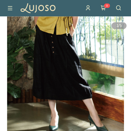
0
1
/
5