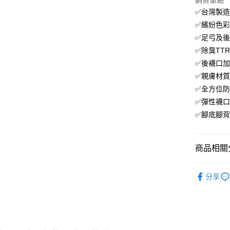
Apple Pay
銷售重點
✅台灣製
街口支付
✅繽紛色
✅足弓及
悠遊付
✅除臭TT
ATM付款
✅後襪口
✅親膚材
✅全方位
運送方式
✅彈性襪
全家取貨
✅腳底腳
每筆NT$8
付款後全
商品相關分
每筆NT$8
襪子｜SOC
7-11取貨
分享
★SALE
每筆NT$8
付款後7-1
每筆NT$8