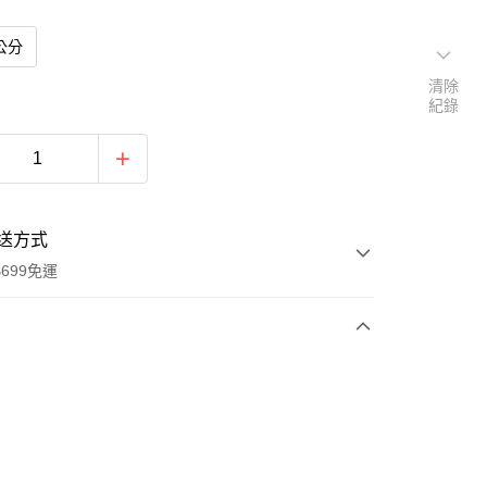
6公分
清除
紀錄
送方式
699免運
次付款
付款