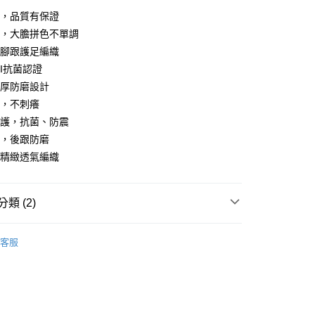
造，品質有保證
彩，大膽拼色不單調
後腳跟護足編織
RI抗菌認證
加厚防磨設計
質，不刺癢
防護，抗菌、防震
口，後跟防磨
付款
背精緻透氣編織
0，滿NT$699(含以上)免運費
家取貨
類 (2)
0，滿NT$699(含以上)免運費
KS
台灣製MIT｜機能除臭襪
付款
客服
｜限定優惠
台灣製MIT除臭襪｜任選6雙$549
0，滿NT$699(含以上)免運費
1取貨
0，滿NT$699(含以上)免運費