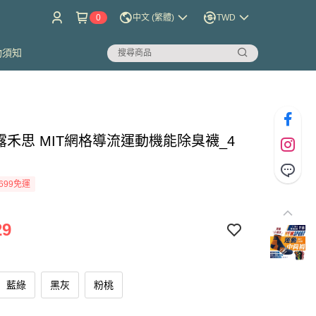
0
中文 (繁體)
TWD
物須知
so露禾思 MIT網格導流運動機能除臭襪_4
699免運
29
藍綠
黑灰
粉桃