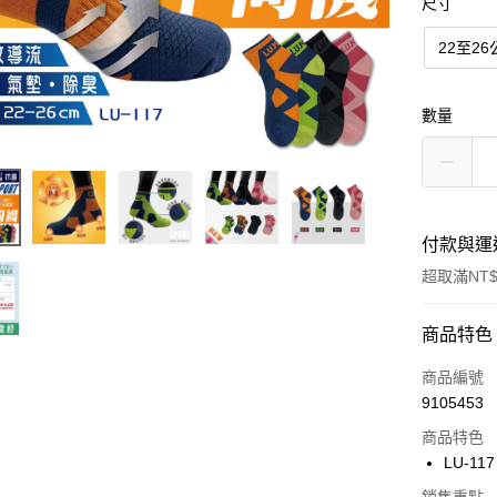
尺寸
22至2
數量
付款與運
超取滿NT$
付款方式
商品特色
信用卡一
商品編號
9105453
超商取貨
商品特色
LINE Pay
LU-117