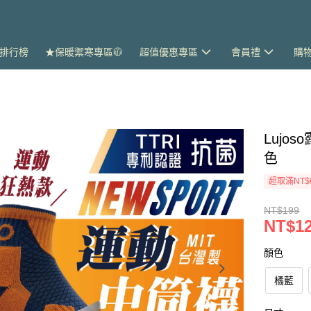
排行榜
★保暖禦寒專區🧥
超值優惠專區
會員禮
購
Lujo
色
超取滿NT$
NT$199
NT$1
顏色
橘藍