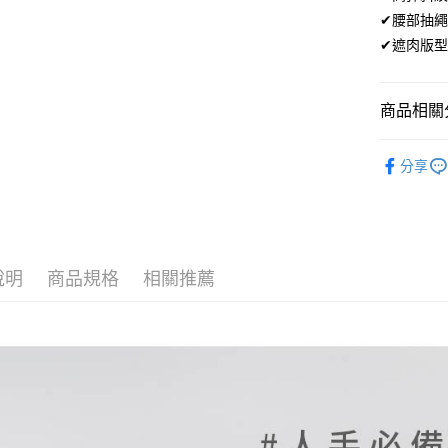
街口支付
✔腰部抽
✔遮肉版
悠遊付
ATM付款
商品相關分
運送方式
女性下著｜
分享
全家取貨
每筆NT$8
付款後全
每筆NT$8
說明
商品規格
相關推薦
7-11取貨
每筆NT$8
付款後7-1
每筆NT$8
新竹物流/