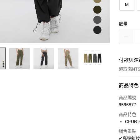
M
數量
付款與運
超取滿NT$
付款方式
商品特色
信用卡一
商品編號
9596877
超商取貨
商品特色
LINE Pay
CFUB-
Apple Pay
銷售重點
✔高彈斜