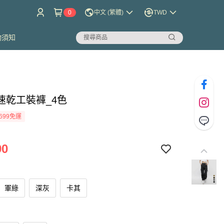
0
中文 (繁體)
TWD
物須知
速乾工裝褲_4色
699免運
90
軍綠
深灰
卡其