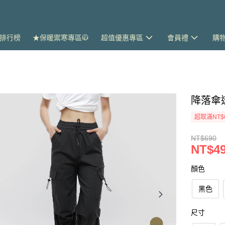
排行榜
★保暖禦寒專區🧥
超值優惠專區
會員禮
購
降落傘
超取滿NT$
NT$690
NT$4
顏色
黑色
尺寸