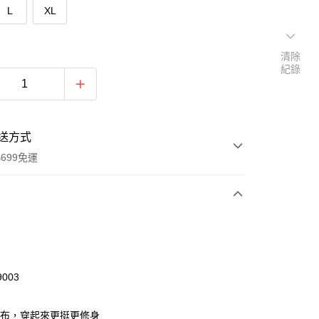
L
XL
清除
紀錄
送方式
699免運
次付款
付款
9003
紋布，穿起來更挺更修身