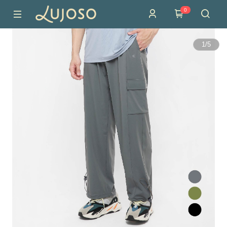
0
1
/
5