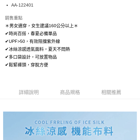
Apple Pay
AA-122401
街口支付
銷售重點
＊男女適穿，女生建議160公分以上＊
悠遊付
✔時尚百搭，春夏必備單品
ATM付款
✔UPF>50，有效阻擋紫外線
✔冰絲涼感透氣面料，夏天不悶熱
運送方式
✔多口袋設計，可放置物品
全家取貨付款
✔鬆緊褲頭，穿脫方便
每筆NT$80，滿NT$699(含以上)免運費
付款後全家取貨
每筆NT$80，滿NT$699(含以上)免運費
詳細說明
商品規格
相關推薦
7-11取貨付款
每筆NT$80，滿NT$699(含以上)免運費
付款後7-11取貨
每筆NT$80，滿NT$699(含以上)免運費