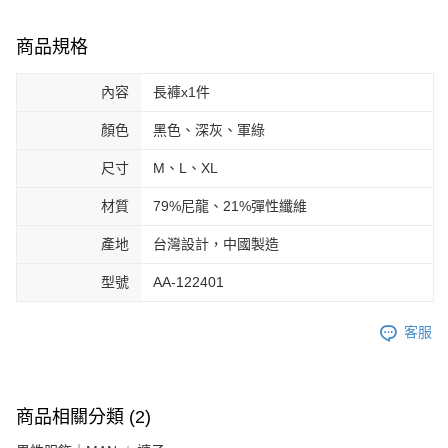
商品規格
內容
長褲x1件
顏色
黑色、深灰、軍綠
尺寸
M、L、XL
材質
79%尼龍、21%彈性纖維
產地
台灣設計，中國製造
型號
AA-122401
客服
商品相關分類 (2)