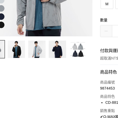
M
數量
付款與運
超取滿NT$
付款方式
商品特色
信用卡一
商品編號
9874453
超商取貨
商品特色
LINE Pay
CD-88
Apple Pay
銷售重點
✔Q-MA