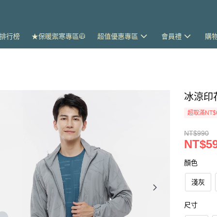
排行榜
★保暖禦寒專區🧥
超值優惠專區
會員禮
購
冰涼印
超取滿NT$
NT$990
NT$5
顏色
淺灰
尺寸