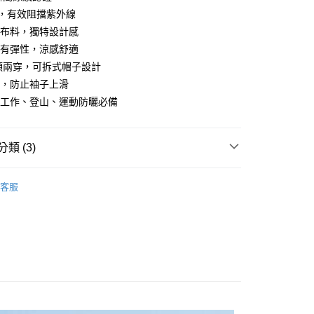
50，有效阻擋紫外線
花布料，獨特設計感
膚有彈性，涼感舒適
領兩穿，可拆式帽子設計
口，防止袖子上滑
、工作、登山、運動防曬必備
付款
類 (3)
0，滿NT$699(含以上)免運費
家取貨
MAN
外套
客服
0，滿NT$699(含以上)免運費
冰絲系列🥶
付款
｜限定優惠
精選外套｜任選2件9折
0，滿NT$699(含以上)免運費
1取貨
0，滿NT$699(含以上)免運費
郵局