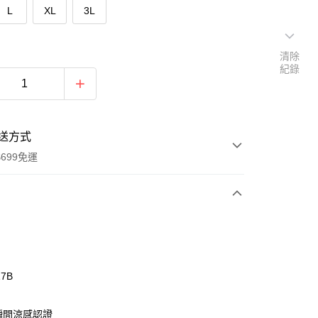
L
XL
3L
清除
紀錄
送方式
699免運
次付款
付款
17B
X瞬間涼感認證