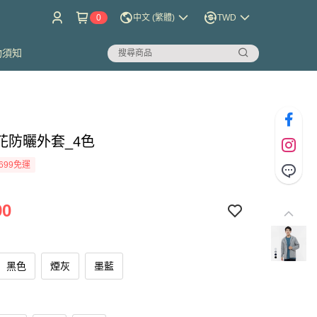
0
中文 (繁體)
TWD
物須知
花防曬外套_4色
699免運
90
黑色
煙灰
墨藍