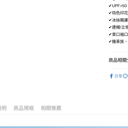
街口支付
✔UPF>
✔特色印
悠遊付
✔冰絲親
ATM付款
✔連帽/立
✔束口袖
✔機車族
運送方式
全家取貨
商品相關分
每筆NT$8
付款後全
男性服飾｜
分享
每筆NT$8
★🧊涼感
7-11取貨
★SALE
每筆NT$8
說明
商品規格
相關推薦
付款後7-1
每筆NT$8
新竹物流/